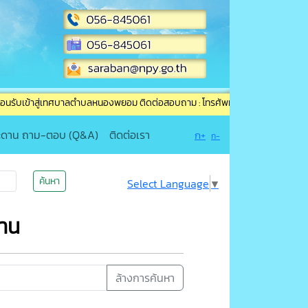
สู่เทศบาลตำบลหนองพยอม ติดต่อสอบถาม : โทรศัพท์ / โทรสาร (แฟกซ์) : 056-84506
ะดาน ถาม-ตอบ (Q&A)
ติดต่อเรา
ก+
ก-
ค้นหา
Select Language
▼
งาน
ล้างการค้นหา