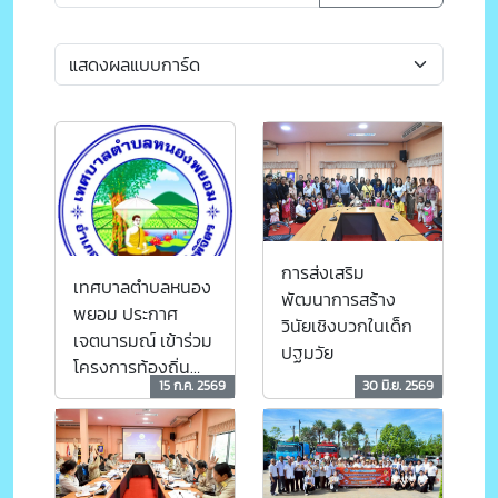
การส่งเสริม
เทศบาลตำบลหนอง
พัฒนาการสร้าง
พยอม ประกาศ
วินัยเชิงบวกในเด็ก
เจตนารมณ์ เข้าร่วม
ปฐมวัย
โครงการท้องถิ่น
15 ก.ค. 2569
30 มิ.ย. 2569
โปร่งใส ไร้ยาเสพติด