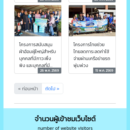
โครงการไทยช่วย
โครงการสนับสนุน
ไทยลดภาระลดค่าใช้
ผ้าอ้อมผู้ใหญ่สำหรับ
จ่ายผ่านเครือข่ายรถ
บุคคลที่มีภาวะพึ่ง
พุ่มพ่วง
พิง และบุคคลที่มี
26 พ.ค. 2569
15 พ.ค. 2569
ภาวะปัญหาการกลั้น
ปัสสาวะหรืออุจจาระ
ไม่ได้
« ก่อนหน้า
ถัดไป »
จำนวนผู้เข้าชมเว็บไซต์
number of website visitors